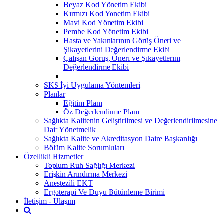
Beyaz Kod Yönetim Ekibi
Kırmızı Kod Yonetim Ekibi
Mavi Kod Yönetim Ekibi
Pembe Kod Yönetim Ekibi
Hasta ve Yakınlarının Görüş Öneri ve
Şikayetlerini Değerlendirme Ekibi
Çalışan Görüş, Öneri ve Şikayetlerini
Değerlendirme Ekibi
SKS İyi Uygulama Yöntemleri
Planlar
Eğitim Planı
Öz Değerlendirme Planı
Sağlıkta Kalitenin Geliştirilmesi ve Değerlendirilmesine
Dair Yönetmelik
Sağlıkta Kalite ve Akreditasyon Daire Başkanlığı
Bölüm Kalite Sorumluları
Özellikli Hizmetler
Toplum Ruh Sağlığı Merkezi
Erişkin Arındırma Merkezi
Anestezili EKT
Ergoterapi Ve Duyu Bütünleme Birimi
İletişim - Ulaşım