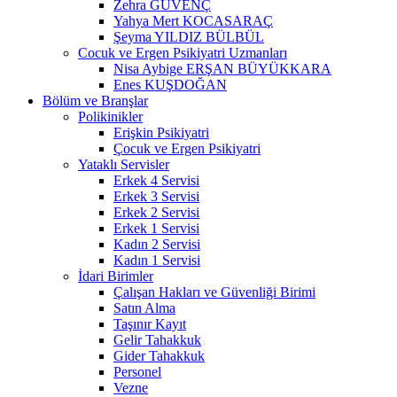
Zehra GÜVENÇ
Yahya Mert KOCASARAÇ
Şeyma YILDIZ BÜLBÜL
Cocuk ve Ergen Psikiyatri Uzmanları
Nisa Aybige ERŞAN BÜYÜKKARA
Enes KUŞDOĞAN
Bölüm ve Branşlar
Polikinikler
Erişkin Psikiyatri
Çocuk ve Ergen Psikiyatri
Yataklı Servisler
Erkek 4 Servisi
Erkek 3 Servisi
Erkek 2 Servisi
Erkek 1 Servisi
Kadın 2 Servisi
Kadın 1 Servisi
İdari Birimler
Çalışan Hakları ve Güvenliği Birimi
Satın Alma
Taşınır Kayıt
Gelir Tahakkuk
Gider Tahakkuk
Personel
Vezne