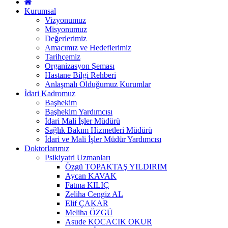
Kurumsal
Vizyonumuz
Misyonumuz
Değerlerimiz
Amacımız ve Hedeflerimiz
Tarihçemiz
Organizasyon Şeması
Hastane Bilgi Rehberi
Anlaşmalı Olduğumuz Kurumlar
İdari Kadromuz
Başhekim
Başhekim Yardımcısı
İdari Mali İşler Müdürü
Sağlık Bakım Hizmetleri Müdürü
İdari ve Mali İşler Müdür Yardımcısı
Doktorlarımız
Psikiyatri Uzmanları
Özgü TOPAKTAŞ YILDIRIM
Aycan KAVAK
Fatma KILIÇ
Zeliha Cengiz AL
Elif ÇAKAR
Meliha ÖZGÜ
Asude KOCACIK OKUR