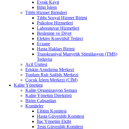
Evrak Kayıt
Bilgi İşlem
Tıbbi Hizmet Birimleri
Tıbbı Sosyal Hizmet Birimi
Psikolog Hizmetleri
Laboratuvar Hizmetleri
Beslenme ve Diyet
Elektro Konvülsif Tedavi
Eczane
Hasta Hakları Birimi
Transkraniyal Manyetik Stimülasyon (TMS)
Tedavisi
Acil Ünitesi
Erişkin Arındırma Merkezi
Toplum Ruh Sağlığı Merkezi
Çocuk İzlem Merkezi (ÇİM)
Kalite Yönetimi
Kalite Organizasyon Şeması
Kalite Yönetim Direktörü
Birim Çalışanları
Komiteler
Eğitim Komitesi
Hasta Güvenliği Komitesi
İlaç Yönetim Ekibi
Tesis Güvenliği Komitesi