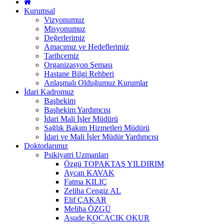
Kurumsal
Vizyonumuz
Misyonumuz
Değerlerimiz
Amacımız ve Hedeflerimiz
Tarihçemiz
Organizasyon Şeması
Hastane Bilgi Rehberi
Anlaşmalı Olduğumuz Kurumlar
İdari Kadromuz
Başhekim
Başhekim Yardımcısı
İdari Mali İşler Müdürü
Sağlık Bakım Hizmetleri Müdürü
İdari ve Mali İşler Müdür Yardımcısı
Doktorlarımız
Psikiyatri Uzmanları
Özgü TOPAKTAŞ YILDIRIM
Aycan KAVAK
Fatma KILIÇ
Zeliha Cengiz AL
Elif ÇAKAR
Meliha ÖZGÜ
Asude KOCACIK OKUR