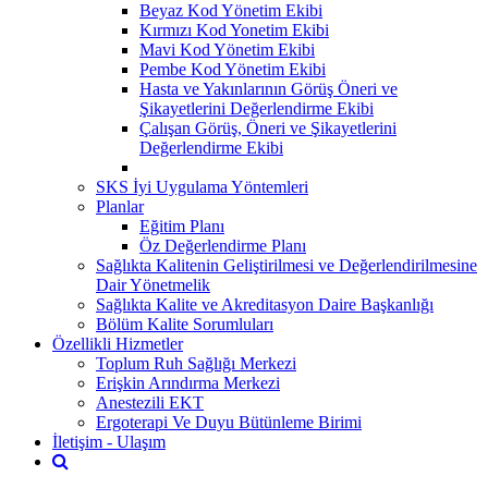
Beyaz Kod Yönetim Ekibi
Kırmızı Kod Yonetim Ekibi
Mavi Kod Yönetim Ekibi
Pembe Kod Yönetim Ekibi
Hasta ve Yakınlarının Görüş Öneri ve
Şikayetlerini Değerlendirme Ekibi
Çalışan Görüş, Öneri ve Şikayetlerini
Değerlendirme Ekibi
SKS İyi Uygulama Yöntemleri
Planlar
Eğitim Planı
Öz Değerlendirme Planı
Sağlıkta Kalitenin Geliştirilmesi ve Değerlendirilmesine
Dair Yönetmelik
Sağlıkta Kalite ve Akreditasyon Daire Başkanlığı
Bölüm Kalite Sorumluları
Özellikli Hizmetler
Toplum Ruh Sağlığı Merkezi
Erişkin Arındırma Merkezi
Anestezili EKT
Ergoterapi Ve Duyu Bütünleme Birimi
İletişim - Ulaşım