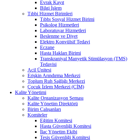
Evrak Kayıt
Bilgi İşlem
Tıbbi Hizmet Birimleri
Tıbbı Sosyal Hizmet Birimi
Psikolog Hizmetleri
Laboratuvar Hizmetleri
Beslenme ve Diyet
Elektro Konvülsif Tedavi
Eczane
Hasta Hakları Birimi
Transkraniyal Manyetik Stimülasyon (TMS)
Tedavisi
Acil Ünitesi
Erişkin Arındırma Merkezi
Toplum Ruh Sağlığı Merkezi
Çocuk İzlem Merkezi (ÇİM)
Kalite Yönetimi
Kalite Organizasyon Şeması
Kalite Yönetim Direktörü
Birim Çalışanları
Komiteler
Eğitim Komitesi
Hasta Güvenliği Komitesi
İlaç Yönetim Ekibi
Tesis Güvenliği Komitesi