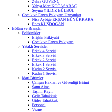
Zehra GÜVENÇ
Yahya Mert KOCASARAÇ
Şeyma YILDIZ BÜLBÜL
Cocuk ve Ergen Psikiyatri Uzmanları
Nisa Aybige ERŞAN BÜYÜKKARA
Enes KUŞDOĞAN
Bölüm ve Branşlar
Polikinikler
Erişkin Psikiyatri
Çocuk ve Ergen Psikiyatri
Yataklı Servisler
Erkek 4 Servisi
Erkek 3 Servisi
Erkek 2 Servisi
Erkek 1 Servisi
Kadın 2 Servisi
Kadın 1 Servisi
İdari Birimler
Çalışan Hakları ve Güvenliği Birimi
Satın Alma
Taşınır Kayıt
Gelir Tahakkuk
Gider Tahakkuk
Personel
Vezne