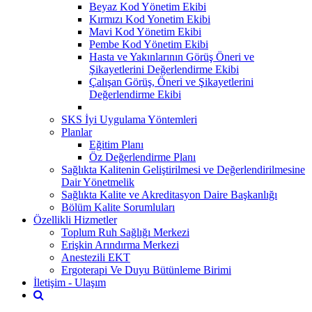
Beyaz Kod Yönetim Ekibi
Kırmızı Kod Yonetim Ekibi
Mavi Kod Yönetim Ekibi
Pembe Kod Yönetim Ekibi
Hasta ve Yakınlarının Görüş Öneri ve
Şikayetlerini Değerlendirme Ekibi
Çalışan Görüş, Öneri ve Şikayetlerini
Değerlendirme Ekibi
SKS İyi Uygulama Yöntemleri
Planlar
Eğitim Planı
Öz Değerlendirme Planı
Sağlıkta Kalitenin Geliştirilmesi ve Değerlendirilmesine
Dair Yönetmelik
Sağlıkta Kalite ve Akreditasyon Daire Başkanlığı
Bölüm Kalite Sorumluları
Özellikli Hizmetler
Toplum Ruh Sağlığı Merkezi
Erişkin Arındırma Merkezi
Anestezili EKT
Ergoterapi Ve Duyu Bütünleme Birimi
İletişim - Ulaşım