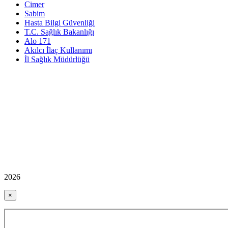
Cimer
Sabim
Hasta Bilgi Güvenliği
T.C. Sağlık Bakanlığı
Alo 171
Akılcı İlaç Kullanımı
İl Sağlık Müdürlüğü
2026
×