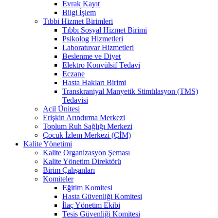
Evrak Kayıt
Bilgi İşlem
Tıbbi Hizmet Birimleri
Tıbbı Sosyal Hizmet Birimi
Psikolog Hizmetleri
Laboratuvar Hizmetleri
Beslenme ve Diyet
Elektro Konvülsif Tedavi
Eczane
Hasta Hakları Birimi
Transkraniyal Manyetik Stimülasyon (TMS)
Tedavisi
Acil Ünitesi
Erişkin Arındırma Merkezi
Toplum Ruh Sağlığı Merkezi
Çocuk İzlem Merkezi (ÇİM)
Kalite Yönetimi
Kalite Organizasyon Şeması
Kalite Yönetim Direktörü
Birim Çalışanları
Komiteler
Eğitim Komitesi
Hasta Güvenliği Komitesi
İlaç Yönetim Ekibi
Tesis Güvenliği Komitesi