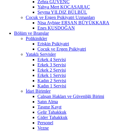
Zehra GÜVENÇ
Yahya Mert KOCASARAÇ
Şeyma YILDIZ BÜLBÜL
Cocuk ve Ergen Psikiyatri Uzmanları
Nisa Aybige ERŞAN BÜYÜKKARA
Enes KUŞDOĞAN
Bölüm ve Branşlar
Polikinikler
Erişkin Psikiyatri
Çocuk ve Ergen Psikiyatri
Yataklı Servisler
Erkek 4 Servisi
Erkek 3 Servisi
Erkek 2 Servisi
Erkek 1 Servisi
Kadın 2 Servisi
Kadın 1 Servisi
İdari Birimler
Çalışan Hakları ve Güvenliği Birimi
Satın Alma
Taşınır Kayıt
Gelir Tahakkuk
Gider Tahakkuk
Personel
Vezne