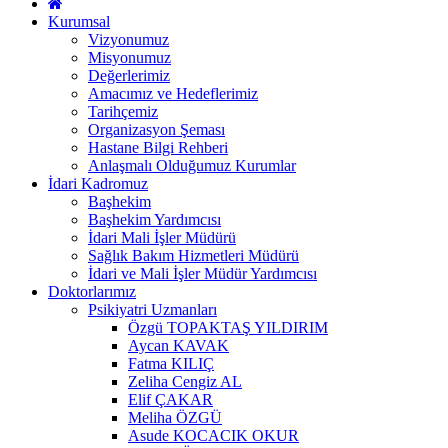
Kurumsal
Vizyonumuz
Misyonumuz
Değerlerimiz
Amacımız ve Hedeflerimiz
Tarihçemiz
Organizasyon Şeması
Hastane Bilgi Rehberi
Anlaşmalı Olduğumuz Kurumlar
İdari Kadromuz
Başhekim
Başhekim Yardımcısı
İdari Mali İşler Müdürü
Sağlık Bakım Hizmetleri Müdürü
İdari ve Mali İşler Müdür Yardımcısı
Doktorlarımız
Psikiyatri Uzmanları
Özgü TOPAKTAŞ YILDIRIM
Aycan KAVAK
Fatma KILIÇ
Zeliha Cengiz AL
Elif ÇAKAR
Meliha ÖZGÜ
Asude KOCACIK OKUR