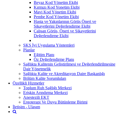
Beyaz Kod Yönetim Ekibi
Kırmızı Kod Yonetim Ekibi
Mavi Kod Yönetim Ekibi
Pembe Kod Yönetim Ekibi
Hasta ve Yakınlarının Görüş Öneri ve
Şikayetlerini Değerlendirme Ekibi
Çalışan Görüş, Öneri ve Şikayetlerini
Değerlendirme Ekibi
SKS İyi Uygulama Yöntemleri
Planlar
Eğitim Planı
Öz Değerlendirme Planı
Sağlıkta Kalitenin Geliştirilmesi ve Değerlendirilmesine
Dair Yönetmelik
Sağlıkta Kalite ve Akreditasyon Daire Başkanlığı
Bölüm Kalite Sorumluları
Özellikli Hizmetler
Toplum Ruh Sağlığı Merkezi
Erişkin Arındırma Merkezi
Anestezili EKT
Ergoterapi Ve Duyu Bütünleme Birimi
İletişim - Ulaşım