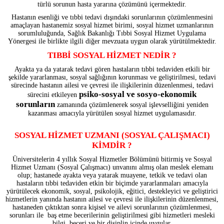
türlü sorunun hasta yararına çözümünü içermektedir.
Hastanın esenliği ve tıbbi tedavi dışındaki sorunlarının çözümlenmesini
amaçlayan hastanemiz sosyal hizmet birimi, sosyal hizmet uzmanlarının
sorumluluğunda, Sağlık Bakanlığı Tıbbi Sosyal Hizmet Uygulama
Yönergesi ile birlikte ilgili diğer mevzuata uygun olarak yürütülmektedir.
TIBBİ SOSYAL HİZMET NEDİR ?
Ayakta ya da yatarak tedavi gören hastaların tıbbi tedaviden etkili bir
şekilde yararlanması, sosyal sağlığının korunması ve geliştirilmesi, tedavi
sürecinde hastanın ailesi ve çevresi ile ilişkilerinin düzenlenmesi, tedavi
psiko-sosyal ve sosyo-ekonomik
sürecini etkileyen
sorunların
zamanında çözümlenerek sosyal işlevselliğini yeniden
kazanması amacıyla yürütülen sosyal hizmet uygulamasıdır.
SOSYAL HİZMET UZMANI (SOSYAL ÇALIŞMACI)
KİMDİR ?
Üniversitelerin 4 yıllık Sosyal Hizmetler Bölümünü bitirmiş ve Sosyal
Hizmet Uzmanı (Sosyal Çalışmacı) unvanını almış olan meslek elemanı
olup; hastanede ayakta veya yatarak muayene, tetkik ve tedavi olan
hastaların tıbbi tedaviden etkin bir biçimde yararlanmaları amacıyla
yürütülecek ekonomik, sosyal, psikolojik, eğitici, destekleyici ve geliştirici
hizmetlerin yanında hastanın ailesi ve çevresi ile ilişkilerinin düzenlenmesi,
hastaneden çıktıktan sonra kişisel ve ailevi sorunlarının çözümlenmesi,
sorunları ile baş etme becerilerinin geliştirilmesi gibi hizmetleri mesleki
bilgi, beceri ve bir disiplin içinde uygular.