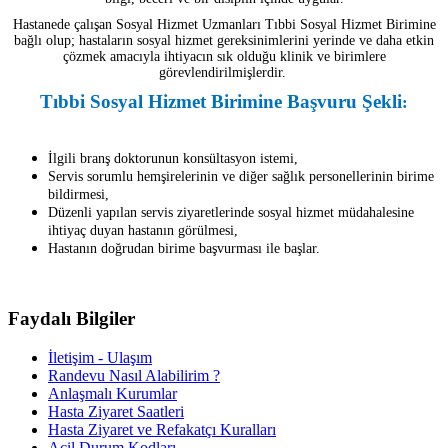
Hastanede çalışan Sosyal Hizmet Uzmanları Tıbbi Sosyal Hizmet Birimine
bağlı olup; hastaların sosyal hizmet gereksinimlerini yerinde ve daha etkin
çözmek amacıyla ihtiyacın sık olduğu klinik ve birimlere
görevlendirilmişlerdir.
Tıbbi Sosyal Hizmet Birimine Başvuru Şekli
:
İlgili branş doktorunun konsültasyon istemi,
Servis sorumlu hemşirelerinin ve diğer sağlık personellerinin birime
bildirmesi,
Düzenli yapılan servis ziyaretlerinde sosyal hizmet müdahalesine
ihtiyaç duyan hastanın görülmesi,
Hastanın doğrudan birime başvurması ile başlar.
Faydalı Bilgiler
İletişim - Ulaşım
Randevu Nasıl Alabilirim ?
Anlaşmalı Kurumlar
Hasta Ziyaret Saatleri
Hasta Ziyaret ve Refakatçı Kuralları
Acil Durum Kodları