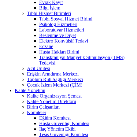
Evrak Kayıt
Bilgi İşlem
Tıbbi Hizmet Birimleri
Tıbbı Sosyal Hizmet Birimi
Psikolog Hizmetleri
Laboratuvar Hizmetleri
Beslenme ve Diyet
Elektro Konvülsif Tedavi
Eczane
Hasta Hakları Birimi
Transkraniyal Manyetik Stimülasyon (TMS)
Tedavisi
Acil Ünitesi
Erişkin Arındırma Merkezi
Toplum Ruh Sağlığı Merkezi
Çocuk İzlem Merkezi (ÇİM)
Kalite Yönetimi
Kalite Organizasyon Şeması
Kalite Yönetim Direktörü
Birim Çalışanları
Komiteler
Eğitim Komitesi
Hasta Güvenliği Komitesi
İlaç Yönetim Ekibi
Tesis Güvenliği Komitesi