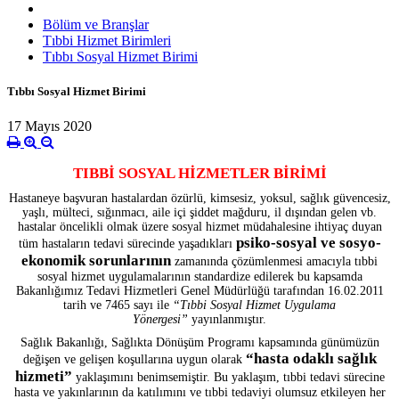
Bölüm ve Branşlar
Tıbbi Hizmet Birimleri
Tıbbı Sosyal Hizmet Birimi
Tıbbı Sosyal Hizmet Birimi
17 Mayıs 2020
TIBBİ SOSYAL HİZMETLER BİRİMİ
Hastaneye başvuran hastalardan özürlü, kimsesiz, yoksul, sağlık güvencesiz,
yaşlı, mülteci, sığınmacı, aile içi şiddet mağduru, il dışından gelen vb.
hastalar öncelikli olmak üzere sosyal hizmet müdahalesine ihtiyaç duyan
psiko-sosyal ve sosyo-
tüm hastaların tedavi sürecinde yaşadıkları
ekonomik sorunlarının
zamanında çözümlenmesi amacıyla tıbbi
sosyal hizmet uygulamalarının standardize edilerek bu kapsamda
Bakanlığımız Tedavi Hizmetleri Genel Müdürlüğü tarafından 16.02.2011
tarih ve 7465 sayı ile
“Tıbbi Sosyal Hizmet Uygulama
Yönergesi”
yayınlanmıştır.
Sağlık Bakanlığı, Sağlıkta Dönüşüm Programı kapsamında günümüzün
“hasta odaklı sağlık
değişen ve gelişen koşullarına uygun olarak
hizmeti”
yaklaşımını benimsemiştir. Bu yaklaşım, tıbbi tedavi sürecine
hasta ve yakınlarının da katılımını ve tıbbi tedaviyi olumsuz etkileyen her