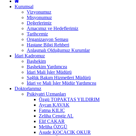
Kurumsal
Vizyonumuz
Misyonumuz
Değerlerimiz
Amacımız ve Hedeflerimiz
Tarihçemiz
Organizasyon Şeması
Hastane Bilgi Rehberi
Anlaşmalı Olduğumuz Kurumlar
İdari Kadromuz
Başhekim
Başhekim Yardımcısı
İdari Mali İşler Müdürü
Sağlık Bakım Hizmetleri Müdürü
İdari ve Mali İşler Müdür Yardımcısı
Doktorlarımız
Psikiyatri Uzmanları
Özgü TOPAKTAŞ YILDIRIM
Aycan KAVAK
Fatma KILIÇ
Zeliha Cengiz AL
Elif ÇAKAR
Meliha ÖZGÜ
Asude KOCACIK OKUR