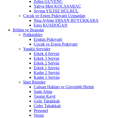
Zehra GÜVENÇ
Yahya Mert KOCASARAÇ
Şeyma YILDIZ BÜLBÜL
Cocuk ve Ergen Psikiyatri Uzmanları
Nisa Aybige ERŞAN BÜYÜKKARA
Enes KUŞDOĞAN
Bölüm ve Branşlar
Polikinikler
Erişkin Psikiyatri
Çocuk ve Ergen Psikiyatri
Yataklı Servisler
Erkek 4 Servisi
Erkek 3 Servisi
Erkek 2 Servisi
Erkek 1 Servisi
Kadın 2 Servisi
Kadın 1 Servisi
İdari Birimler
Çalışan Hakları ve Güvenliği Birimi
Satın Alma
Taşınır Kayıt
Gelir Tahakkuk
Gider Tahakkuk
Personel
Vezne