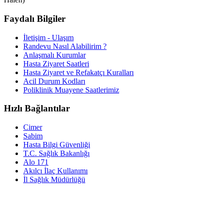
Faydalı Bilgiler
İletişim - Ulaşım
Randevu Nasıl Alabilirim ?
Anlaşmalı Kurumlar
Hasta Ziyaret Saatleri
Hasta Ziyaret ve Refakatçı Kuralları
Acil Durum Kodları
Poliklinik Muayene Saatlerimiz
Hızlı Bağlantılar
Cimer
Sabim
Hasta Bilgi Güvenliği
T.C. Sağlık Bakanlığı
Alo 171
Akılcı İlaç Kullanımı
İl Sağlık Müdürlüğü