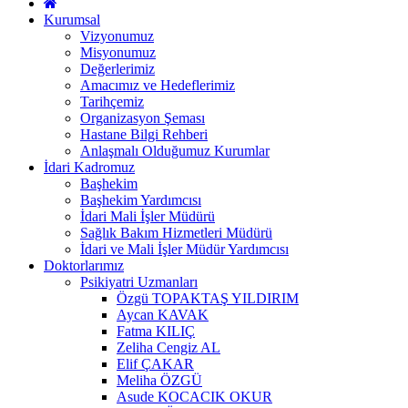
Kurumsal
Vizyonumuz
Misyonumuz
Değerlerimiz
Amacımız ve Hedeflerimiz
Tarihçemiz
Organizasyon Şeması
Hastane Bilgi Rehberi
Anlaşmalı Olduğumuz Kurumlar
İdari Kadromuz
Başhekim
Başhekim Yardımcısı
İdari Mali İşler Müdürü
Sağlık Bakım Hizmetleri Müdürü
İdari ve Mali İşler Müdür Yardımcısı
Doktorlarımız
Psikiyatri Uzmanları
Özgü TOPAKTAŞ YILDIRIM
Aycan KAVAK
Fatma KILIÇ
Zeliha Cengiz AL
Elif ÇAKAR
Meliha ÖZGÜ
Asude KOCACIK OKUR