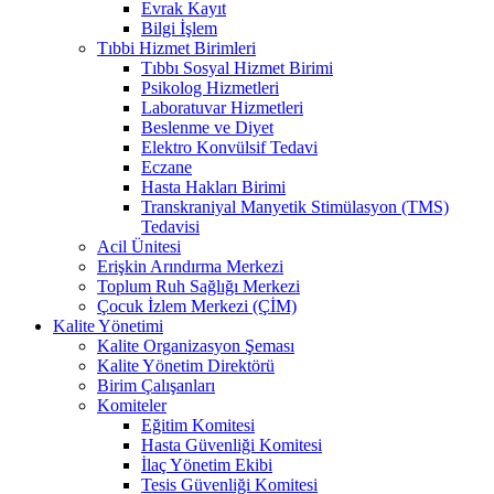
Evrak Kayıt
Bilgi İşlem
Tıbbi Hizmet Birimleri
Tıbbı Sosyal Hizmet Birimi
Psikolog Hizmetleri
Laboratuvar Hizmetleri
Beslenme ve Diyet
Elektro Konvülsif Tedavi
Eczane
Hasta Hakları Birimi
Transkraniyal Manyetik Stimülasyon (TMS)
Tedavisi
Acil Ünitesi
Erişkin Arındırma Merkezi
Toplum Ruh Sağlığı Merkezi
Çocuk İzlem Merkezi (ÇİM)
Kalite Yönetimi
Kalite Organizasyon Şeması
Kalite Yönetim Direktörü
Birim Çalışanları
Komiteler
Eğitim Komitesi
Hasta Güvenliği Komitesi
İlaç Yönetim Ekibi
Tesis Güvenliği Komitesi