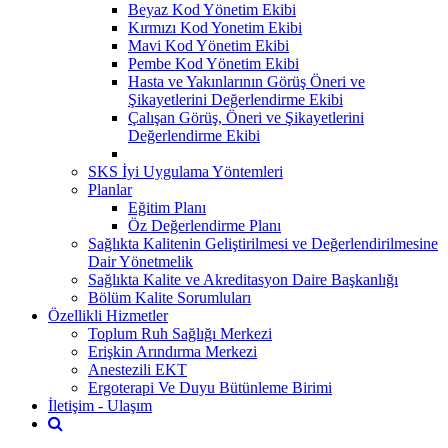
Beyaz Kod Yönetim Ekibi
Kırmızı Kod Yonetim Ekibi
Mavi Kod Yönetim Ekibi
Pembe Kod Yönetim Ekibi
Hasta ve Yakınlarının Görüş Öneri ve
Şikayetlerini Değerlendirme Ekibi
Çalışan Görüş, Öneri ve Şikayetlerini
Değerlendirme Ekibi
SKS İyi Uygulama Yöntemleri
Planlar
Eğitim Planı
Öz Değerlendirme Planı
Sağlıkta Kalitenin Geliştirilmesi ve Değerlendirilmesine
Dair Yönetmelik
Sağlıkta Kalite ve Akreditasyon Daire Başkanlığı
Bölüm Kalite Sorumluları
Özellikli Hizmetler
Toplum Ruh Sağlığı Merkezi
Erişkin Arındırma Merkezi
Anestezili EKT
Ergoterapi Ve Duyu Bütünleme Birimi
İletişim - Ulaşım