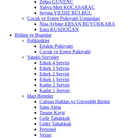
Zehra GÜVENÇ
Yahya Mert KOCASARAÇ
Şeyma YILDIZ BÜLBÜL
Cocuk ve Ergen Psikiyatri Uzmanları
Nisa Aybige ERŞAN BÜYÜKKARA
Enes KUŞDOĞAN
Bölüm ve Branşlar
Polikinikler
Erişkin Psikiyatri
Çocuk ve Ergen Psikiyatri
Yataklı Servisler
Erkek 4 Servisi
Erkek 3 Servisi
Erkek 2 Servisi
Erkek 1 Servisi
Kadın 2 Servisi
Kadın 1 Servisi
İdari Birimler
Çalışan Hakları ve Güvenliği Birimi
Satın Alma
Taşınır Kayıt
Gelir Tahakkuk
Gider Tahakkuk
Personel
Vezne