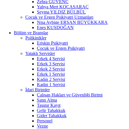
Zehra GÜVENÇ
Yahya Mert KOCASARAÇ
Şeyma YILDIZ BÜLBÜL
Cocuk ve Ergen Psikiyatri Uzmanları
Nisa Aybige ERŞAN BÜYÜKKARA
Enes KUŞDOĞAN
Bölüm ve Branşlar
Polikinikler
Erişkin Psikiyatri
Çocuk ve Ergen Psikiyatri
Yataklı Servisler
Erkek 4 Servisi
Erkek 3 Servisi
Erkek 2 Servisi
Erkek 1 Servisi
Kadın 2 Servisi
Kadın 1 Servisi
İdari Birimler
Çalışan Hakları ve Güvenliği Birimi
Satın Alma
Taşınır Kayıt
Gelir Tahakkuk
Gider Tahakkuk
Personel
Vezne