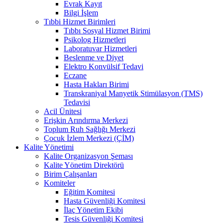
Evrak Kayıt
Bilgi İşlem
Tıbbi Hizmet Birimleri
Tıbbı Sosyal Hizmet Birimi
Psikolog Hizmetleri
Laboratuvar Hizmetleri
Beslenme ve Diyet
Elektro Konvülsif Tedavi
Eczane
Hasta Hakları Birimi
Transkraniyal Manyetik Stimülasyon (TMS)
Tedavisi
Acil Ünitesi
Erişkin Arındırma Merkezi
Toplum Ruh Sağlığı Merkezi
Çocuk İzlem Merkezi (ÇİM)
Kalite Yönetimi
Kalite Organizasyon Şeması
Kalite Yönetim Direktörü
Birim Çalışanları
Komiteler
Eğitim Komitesi
Hasta Güvenliği Komitesi
İlaç Yönetim Ekibi
Tesis Güvenliği Komitesi