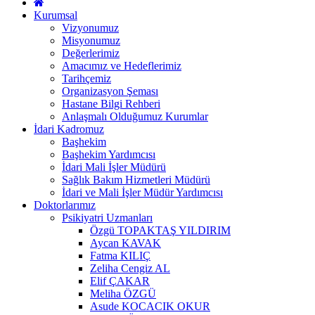
Kurumsal
Vizyonumuz
Misyonumuz
Değerlerimiz
Amacımız ve Hedeflerimiz
Tarihçemiz
Organizasyon Şeması
Hastane Bilgi Rehberi
Anlaşmalı Olduğumuz Kurumlar
İdari Kadromuz
Başhekim
Başhekim Yardımcısı
İdari Mali İşler Müdürü
Sağlık Bakım Hizmetleri Müdürü
İdari ve Mali İşler Müdür Yardımcısı
Doktorlarımız
Psikiyatri Uzmanları
Özgü TOPAKTAŞ YILDIRIM
Aycan KAVAK
Fatma KILIÇ
Zeliha Cengiz AL
Elif ÇAKAR
Meliha ÖZGÜ
Asude KOCACIK OKUR