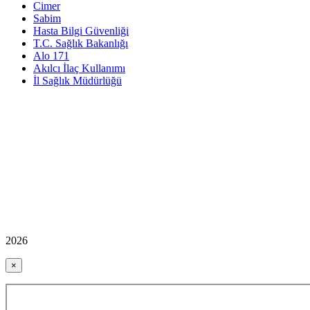
Cimer
Sabim
Hasta Bilgi Güvenliği
T.C. Sağlık Bakanlığı
Alo 171
Akılcı İlaç Kullanımı
İl Sağlık Müdürlüğü
2026
×