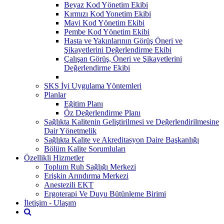
Beyaz Kod Yönetim Ekibi
Kırmızı Kod Yonetim Ekibi
Mavi Kod Yönetim Ekibi
Pembe Kod Yönetim Ekibi
Hasta ve Yakınlarının Görüş Öneri ve
Şikayetlerini Değerlendirme Ekibi
Çalışan Görüş, Öneri ve Şikayetlerini
Değerlendirme Ekibi
SKS İyi Uygulama Yöntemleri
Planlar
Eğitim Planı
Öz Değerlendirme Planı
Sağlıkta Kalitenin Geliştirilmesi ve Değerlendirilmesine
Dair Yönetmelik
Sağlıkta Kalite ve Akreditasyon Daire Başkanlığı
Bölüm Kalite Sorumluları
Özellikli Hizmetler
Toplum Ruh Sağlığı Merkezi
Erişkin Arındırma Merkezi
Anestezili EKT
Ergoterapi Ve Duyu Bütünleme Birimi
İletişim - Ulaşım