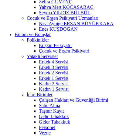
Zehra GÜVENÇ
Yahya Mert KOCASARAÇ
Şeyma YILDIZ BÜLBÜL
Cocuk ve Ergen Psikiyatri Uzmanları
Nisa Aybige ERŞAN BÜYÜKKARA
Enes KUŞDOĞAN
Bölüm ve Branşlar
Polikinikler
Erişkin Psikiyatri
Çocuk ve Ergen Psikiyatri
Yataklı Servisler
Erkek 4 Servisi
Erkek 3 Servisi
Erkek 2 Servisi
Erkek 1 Servisi
Kadın 2 Servisi
Kadın 1 Servisi
İdari Birimler
Çalışan Hakları ve Güvenliği Birimi
Satın Alma
Taşınır Kayıt
Gelir Tahakkuk
Gider Tahakkuk
Personel
Vezne