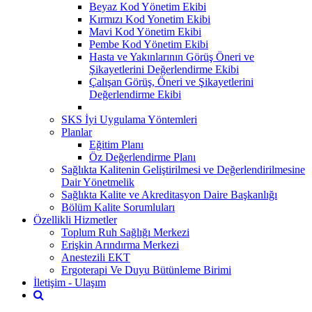
Beyaz Kod Yönetim Ekibi
Kırmızı Kod Yonetim Ekibi
Mavi Kod Yönetim Ekibi
Pembe Kod Yönetim Ekibi
Hasta ve Yakınlarının Görüş Öneri ve
Şikayetlerini Değerlendirme Ekibi
Çalışan Görüş, Öneri ve Şikayetlerini
Değerlendirme Ekibi
SKS İyi Uygulama Yöntemleri
Planlar
Eğitim Planı
Öz Değerlendirme Planı
Sağlıkta Kalitenin Geliştirilmesi ve Değerlendirilmesine
Dair Yönetmelik
Sağlıkta Kalite ve Akreditasyon Daire Başkanlığı
Bölüm Kalite Sorumluları
Özellikli Hizmetler
Toplum Ruh Sağlığı Merkezi
Erişkin Arındırma Merkezi
Anestezili EKT
Ergoterapi Ve Duyu Bütünleme Birimi
İletişim - Ulaşım