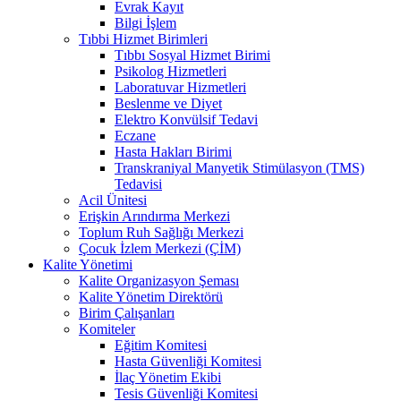
Evrak Kayıt
Bilgi İşlem
Tıbbi Hizmet Birimleri
Tıbbı Sosyal Hizmet Birimi
Psikolog Hizmetleri
Laboratuvar Hizmetleri
Beslenme ve Diyet
Elektro Konvülsif Tedavi
Eczane
Hasta Hakları Birimi
Transkraniyal Manyetik Stimülasyon (TMS)
Tedavisi
Acil Ünitesi
Erişkin Arındırma Merkezi
Toplum Ruh Sağlığı Merkezi
Çocuk İzlem Merkezi (ÇİM)
Kalite Yönetimi
Kalite Organizasyon Şeması
Kalite Yönetim Direktörü
Birim Çalışanları
Komiteler
Eğitim Komitesi
Hasta Güvenliği Komitesi
İlaç Yönetim Ekibi
Tesis Güvenliği Komitesi