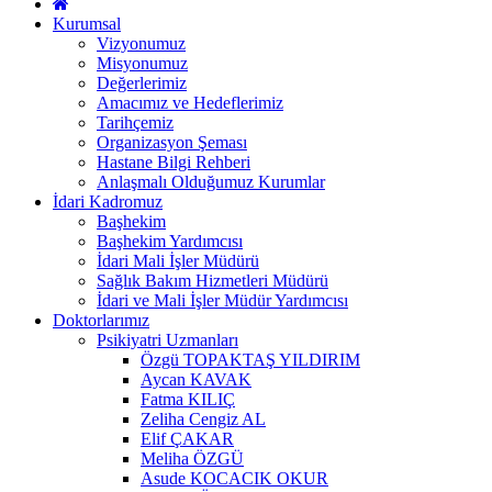
Kurumsal
Vizyonumuz
Misyonumuz
Değerlerimiz
Amacımız ve Hedeflerimiz
Tarihçemiz
Organizasyon Şeması
Hastane Bilgi Rehberi
Anlaşmalı Olduğumuz Kurumlar
İdari Kadromuz
Başhekim
Başhekim Yardımcısı
İdari Mali İşler Müdürü
Sağlık Bakım Hizmetleri Müdürü
İdari ve Mali İşler Müdür Yardımcısı
Doktorlarımız
Psikiyatri Uzmanları
Özgü TOPAKTAŞ YILDIRIM
Aycan KAVAK
Fatma KILIÇ
Zeliha Cengiz AL
Elif ÇAKAR
Meliha ÖZGÜ
Asude KOCACIK OKUR