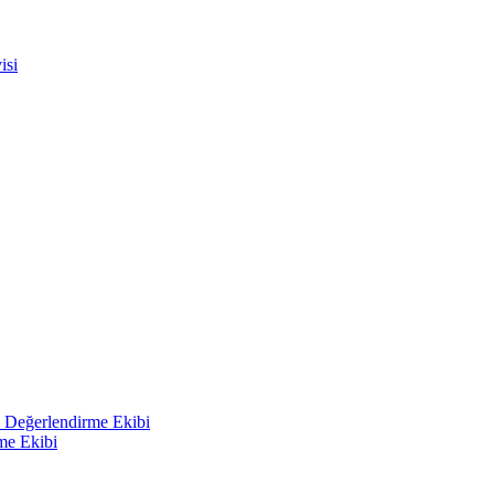
isi
i Değerlendirme Ekibi
me Ekibi