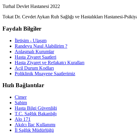
Turhal Devlet Hastanesi 2022
Tokat Dr. Cevdet Aykan Ruh Sağlığı ve Hastalıkları Hastanesi-Psikiy
Faydalı Bilgiler
İletişim - Ulaşım
Randevu Nasıl Alabilirim ?
Anlaşmalı Kurumlar
Hasta Ziyaret Saatleri
Hasta Ziyaret ve Refakatçı Kuralları
Acil Durum Kodları
Poliklinik Muayene Saatlerimiz
Hızlı Bağlantılar
Cimer
Sabim
Hasta Bilgi Güvenliği
T.C. Sağlık Bakanlığı
Alo 171
Akılcı İlaç Kullanımı
İl Sağlık Müdürlüğü