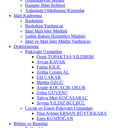
Organizasyon Şeması
Hastane Bilgi Rehberi
Anlaşmalı Olduğumuz Kurumlar
İdari Kadromuz
Başhekim
Başhekim Yardımcısı
İdari Mali İşler Müdürü
Sağlık Bakım Hizmetleri Müdürü
İdari ve Mali İşler Müdür Yardımcısı
Doktorlarımız
Psikiyatri Uzmanları
Özgü TOPAKTAŞ YILDIRIM
Aycan KAVAK
Fatma KILIÇ
Zeliha Cengiz AL
Elif ÇAKAR
Meliha ÖZGÜ
Asude KOCACIK OKUR
Zehra GÜVENÇ
Yahya Mert KOCASARAÇ
Şeyma YILDIZ BÜLBÜL
Cocuk ve Ergen Psikiyatri Uzmanları
Nisa Aybige ERŞAN BÜYÜKKARA
Enes KUŞDOĞAN
Bölüm ve Branşlar