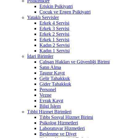
Polikinikler
Erişkin Psikiyatri
Çocuk ve Ergen Psikiyatri
Yataklı Servisler
Erkek 4 Servisi
Erkek 3 Servisi
Erkek 2 Servisi
Erkek 1 Servisi
Kadın 2 Servisi
Kadın 1 Servisi
İdari Birimler
Çalışan Hakları ve Güvenliği Birimi
Satın Alma
Taşınır Kayıt
Gelir Tahakkuk
Gider Tahakkuk
Personel
Vezne
Evrak Kayıt
Bilgi İşlem
Tıbbi Hizmet Birimleri
Tıbbı Sosyal Hizmet Birimi
Psikolog Hizmetleri
Laboratuvar Hizmetleri
Beslenme ve Diyet