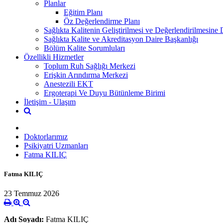
Planlar
Eğitim Planı
Öz Değerlendirme Planı
Sağlıkta Kalitenin Geliştirilmesi ve Değerlendirilmesine
Sağlıkta Kalite ve Akreditasyon Daire Başkanlığı
Bölüm Kalite Sorumluları
Özellikli Hizmetler
Toplum Ruh Sağlığı Merkezi
Erişkin Arındırma Merkezi
Anestezili EKT
Ergoterapi Ve Duyu Bütünleme Birimi
İletişim - Ulaşım
Doktorlarımız
Psikiyatri Uzmanları
Fatma KILIÇ
Fatma KILIÇ
23 Temmuz 2026
Adı Soyadı:
Fatma KILIÇ