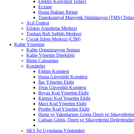
Elektro Konvülsif Tedavi
Eczane
Hasta Hakları Birimi
Transkraniyal Manyetik Stimülasyon (TMS) Tedav
Acil Ünitesi
Erişkin Arındırma Merkezi
Toplum Ruh Sağlığı Merkezi
Çocuk İzlem Merkezi (ÇİM)
Kalite Yönetimi
Kalite Organizasyon Şeması
Kalite Yönetim Direktörü
Birim Çalışanları
Komiteler
Eğitim Komitesi
Hasta Güvenliği Komitesi
İlaç Yönetim Ekibi
Tesis Güvenliği Komitesi
Beyaz Kod Yönetim Ekibi
Kırmızı Kod Yonetim Ekibi
Mavi Kod Yönetim Ekibi
Pembe Kod Yönetim Ekibi
Hasta ve Yakınlarının Görüş Öneri ve Şikayetlerin
Çalışan Görüş, Öneri ve Şikayetlerini Değerlendir
SKS İyi Uygulama Yöntemleri